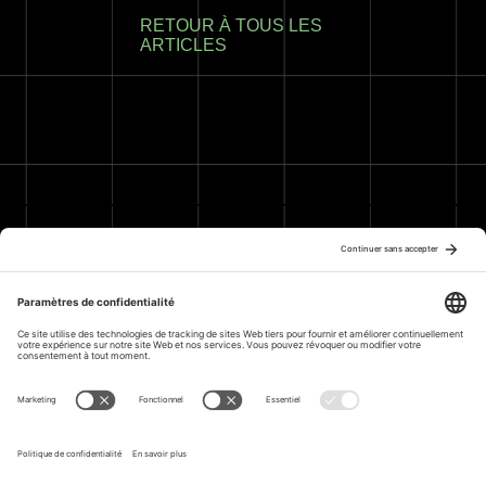
RETOUR À TOUS LES
ARTICLES
VOICI QUELQUES
RESSOURCES
INTÉRESSANTES :
J’ARRÊTE
Jeunesse J’écoute