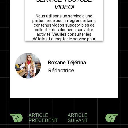
VIDEO!
Nous utilisons un service d'une
partie tierce pour intégrer certains
contenus vidéos susceptibles de
collecter des données sur votre
activité. Veuillez consulter les
détails et accepter le service pour
regarder cette vidéo.
En savoir plus
Roxane Téjérina
Rédactrice
Accepter
powered by
Usercentrics Consent
Management Platform
ARTICLE
ARTICLE
PRÉCÉDENT
SUIVANT